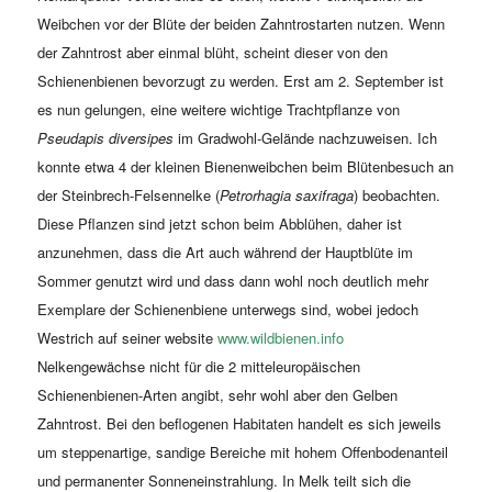
Weibchen vor der Blüte der beiden Zahntrostarten nutzen. Wenn
der Zahntrost aber einmal blüht, scheint dieser von den
Schienenbienen bevorzugt zu werden. Erst am 2. September ist
es nun gelungen, eine weitere wichtige Trachtpflanze von
Pseudapis diversipes
im Gradwohl-Gelände nachzuweisen. Ich
konnte etwa 4 der kleinen Bienenweibchen beim Blütenbesuch an
der Steinbrech-Felsennelke (
Petrorhagia saxifraga
) beobachten.
Diese Pflanzen sind jetzt schon beim Abblühen, daher ist
anzunehmen, dass die Art auch während der Hauptblüte im
Sommer genutzt wird und dass dann wohl noch deutlich mehr
Exemplare der Schienenbiene unterwegs sind, wobei jedoch
Westrich auf seiner website
www.wildbienen.info
Nelkengewächse nicht für die 2 mitteleuropäischen
Schienenbienen-Arten angibt, sehr wohl aber den Gelben
Zahntrost. Bei den beflogenen Habitaten handelt es sich jeweils
um steppenartige, sandige Bereiche mit hohem Offenbodenanteil
und permanenter Sonneneinstrahlung. In Melk teilt sich die