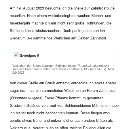
Am 19. August 2023 besuchte ich die Stelle zur Zahntrostblüte
neuerlich. Nach einem wetterbedingt schwachen Bienen- und
Insektenjahr machte ich mir nicht sehr große Hoffnungen, die
Schienenbiene wiederzusehen. Doch punktgenau sah ich
wiederum 3-4 sammelnde Weibchen am Gelben Zahntrost.
Weibchen der Schmallappigen Schienenbiene (
Pseudapis diversipes
)
sammelt Pollen und Nektar am Gelben Zahntrost (
Odontites luteus
). Melk,
2.9.2023
Von dieser Stelle ein Stück entfernt, entdeckte ich etwas später
sogar erstmals ein sammelndes Weibchen an Rotem Zahntrost
(
Odontites vulgaris
). Diese Pflanze kommt im gesamten
Gradwohl-Gelände verstreut vor. Schienenbienen-Männchen habe
ich bisher noch nicht beobachten können. Diese fliegen wohl
bereits etwas früher und nutzen sicher auch andere Blüten als
Nektarquelle. Vorerst blieb es offen, welche Pollenquellen die