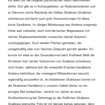
vor allem auf den engeren pannonischen Raum beschränken
dürfte. Dort gibt es in Schutzgebieten, an Ruderalstandorten und
an Dämmen reiche Bestände der Gelben Skabiose (
Scabiosa
ochroleuca
) und damit auch gute Voraussetzungen für diese
bunte Sandbiene. Im übrigen Mitteleuropa war
Andrena marginata
früher weit verbreitet, doch sind die bunten Magerwiesen mit
reichen Skabiosenbeständen inzwischen überall drastisch
zurückgegangen. Auch werden Flächen gemieden, die
unregelmäßig oder zum falschen Zeitpunkt gemäht werden. So
konnte ich etwa an den Donaudämmen beim Kraftwerk Melk die
Art bisher trotz reicher Vorkommen von
Scabiosa ochroleuca
nicht finden, während dort die verwandte Knautien-Sandbiene
Andrena hattorfiana
, die vorwiegend Witwenblumen besucht,
regelmäßig anzutreffen ist. An lilafarbenen Skabiosen konnte ich
die Skabiosen-Sandbiene in unserem Gebiet bisher nur ein
einziges Mal beobachten, nämlich vor Jahren an einer
Straßenböschung bei Zehentegg an der Südlichen Skabiose
Scabiosa gramuntia
. Foto ist mir damals keines gelungen, denn