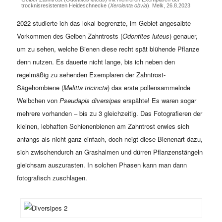
trocknisresistenten Heideschnecke (
Xerolenta obvia
). Melk, 26.8.2023
2022 studierte ich das lokal begrenzte, im Gebiet angesalbte
Vorkommen des Gelben Zahntrosts (
Odontites luteus
) genauer,
um zu sehen, welche Bienen diese recht spät blühende Pflanze
denn nutzen. Es dauerte nicht lange, bis ich neben den
regelmäßig zu sehenden Exemplaren der Zahntrost-
Sägehornbiene (
Melitta tricincta
) das erste pollensammelnde
Weibchen von
Pseudapis diversipes
erspähte! Es waren sogar
mehrere vorhanden – bis zu 3 gleichzeitig. Das Fotografieren der
kleinen, lebhaften Schienenbienen am Zahntrost erwies sich
anfangs als nicht ganz einfach, doch neigt diese Bienenart dazu,
sich zwischendurch an Grashalmen und dürren Pflanzenstängeln
gleichsam auszurasten. In solchen Phasen kann man dann
fotografisch zuschlagen.