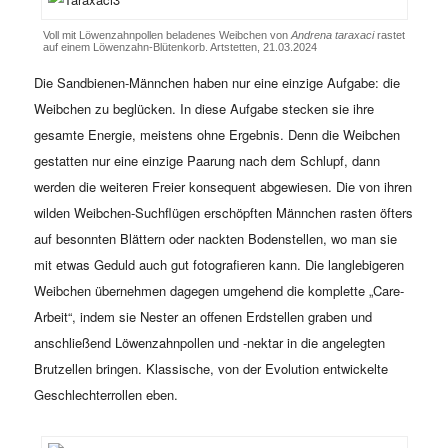
Voll mit Löwenzahnpollen beladenes Weibchen von
Andrena taraxaci
rastet
auf einem Löwenzahn-Blütenkorb. Artstetten, 21.03.2024
Die Sandbienen-Männchen haben nur eine einzige Aufgabe: die
Weibchen zu beglücken. In diese Aufgabe stecken sie ihre
gesamte Energie, meistens ohne Ergebnis. Denn die Weibchen
gestatten nur eine einzige Paarung nach dem Schlupf, dann
werden die weiteren Freier konsequent abgewiesen. Die von ihren
wilden Weibchen-Suchflügen erschöpften Männchen rasten öfters
auf besonnten Blättern oder nackten Bodenstellen, wo man sie
mit etwas Geduld auch gut fotografieren kann. Die langlebigeren
Weibchen übernehmen dagegen umgehend die komplette „Care-
Arbeit“, indem sie Nester an offenen Erdstellen graben und
anschließend Löwenzahnpollen und -nektar in die angelegten
Brutzellen bringen. Klassische, von der Evolution entwickelte
Geschlechterrollen eben.