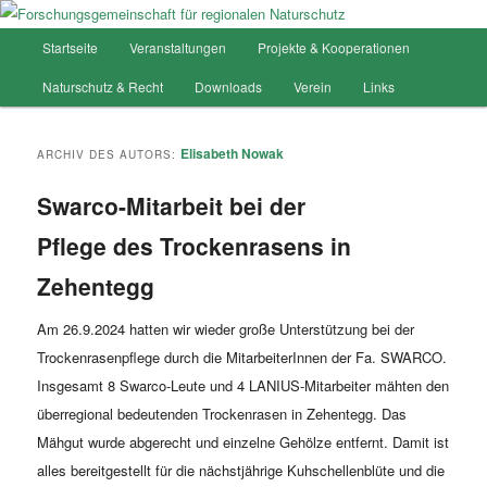
Hauptmenü
Startseite
Veranstaltungen
Projekte & Kooperationen
Zum
Zum
Forschungsgemeinschaft für
Naturschutz & Recht
Downloads
Verein
Links
Inhalt
sekundären
regionalen Naturschutz
wechseln
Inhalt
Elisabeth Nowak
ARCHIV DES AUTORS:
wechseln
Swarco-Mitarbeit bei der
Pflege des Trockenrasens in
Zehentegg
Am 26.9.2024 hatten wir wieder große Unterstützung bei der
Trockenrasenpflege durch die MitarbeiterInnen der Fa. SWARCO.
Insgesamt 8 Swarco-Leute und 4 LANIUS-Mitarbeiter mähten den
überregional bedeutenden Trockenrasen in Zehentegg. Das
Mähgut wurde abgerecht und einzelne Gehölze entfernt. Damit ist
alles bereitgestellt für die nächstjährige Kuhschellenblüte und die