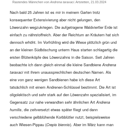
Rastendes Männchen von
Andrena taraxaci
. Artstetten, 21.03.2024
Nach bald 25 Jahren ist es mir in meinem Garten trotz
konsequenter Extensivierung aber nicht gelungen, den
Löwenzahn wegzukriegen. Die aufgetragene Waldviertler Erde ist
einfach zu nährstoffreich. Aber der Reichtum an Kräutern hat sich
dennoch erhöht. Im Vorfrühling wird die Wiese plötzlich grün und
an der kleinen Südböschung unterm Haus starten schlagartig die
ersten Blütenköpfe des Löwenzahns in die Saison. Seit Jahren
beobachte ich dann gleich einmal die kleine Sandbiene
Andrena
taraxaci
mit ihrem unaussprechlichen deutschen Namen. Als
eine von ganz wenigen Sandbienen habe ich diese Art
tatsächlich mit einem Andrenen-Schlüssel bestimmt. Die Art ist
oligolektisch und sehr stark auf den Löwenzahn spezialisiert, im
Gegensatz zur nahe verwandten sehr ähnlichen Art
Andrena
humilis
, die zeitversetzt etwas später fliegt und dann
verschiedene gelbblühende Korbblütler nutzt, beispielsweise
auch Wiesen-Pippau (
Crepis biennis
). Aber im März kann man