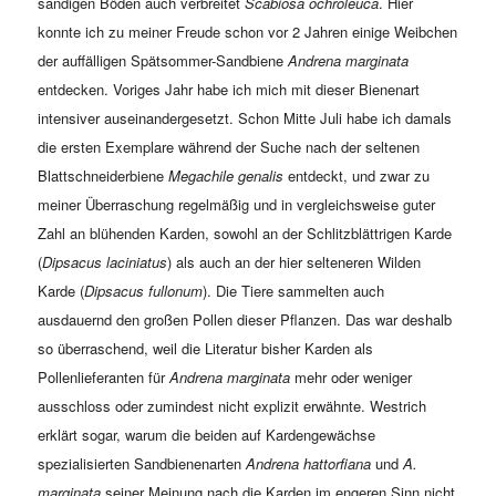
sandigen Böden auch verbreitet
Scabiosa ochroleuca
. Hier
konnte ich zu meiner Freude schon vor 2 Jahren einige Weibchen
der auffälligen Spätsommer-Sandbiene
Andrena marginata
entdecken. Voriges Jahr habe ich mich mit dieser Bienenart
intensiver auseinandergesetzt. Schon Mitte Juli habe ich damals
die ersten Exemplare während der Suche nach der seltenen
Blattschneiderbiene
Megachile genalis
entdeckt, und zwar zu
meiner Überraschung regelmäßig und in vergleichsweise guter
Zahl an blühenden Karden, sowohl an der Schlitzblättrigen Karde
(
Dipsacus laciniatus
) als auch an der hier selteneren Wilden
Karde (
Dipsacus fullonum
). Die Tiere sammelten auch
ausdauernd den großen Pollen dieser Pflanzen. Das war deshalb
so überraschend, weil die Literatur bisher Karden als
Pollenlieferanten für
Andrena marginata
mehr oder weniger
ausschloss oder zumindest nicht explizit erwähnte. Westrich
erklärt sogar, warum die beiden auf Kardengewächse
spezialisierten Sandbienenarten
Andrena hattorfiana
und
A.
marginata
seiner Meinung nach die Karden im engeren Sinn nicht