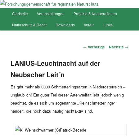
Hauptmenü
Startseite
Veranstaltungen
Projekte & Kooperationen
Zum
Forschungsgemeinschaft für
Naturschutz & Recht
Downloads
Verein
Links
Inhalt
regionalen Naturschutz
wechseln
Artikelnavigation
←
Vorherige
Nächste
→
LANIUS-Leuchtnacht auf der
Neubacher Leit´n
Es gibt mehr als 3000 Schmetterlingsarten in Niederösterreich –
unglaublich! Ein guter Teil dieser Artenvielfalt lebt jedoch wenig
beachtet, da es sich um sogenannte „Kleinschmetterlinge“
handelt, die noch dazu häufig nachtaktiv sind.