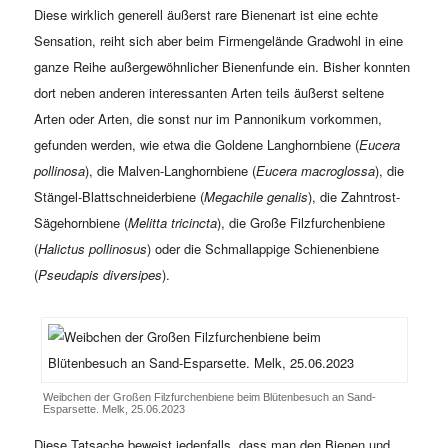
Diese wirklich generell äußerst rare Bienenart ist eine echte
Sensation, reiht sich aber beim Firmengelände Gradwohl in eine
ganze Reihe außergewöhnlicher Bienenfunde ein. Bisher konnten
dort neben anderen interessanten Arten teils äußerst seltene
Arten oder Arten, die sonst nur im Pannonikum vorkommen,
gefunden werden, wie etwa die Goldene Langhornbiene (
Eucera
pollinosa
), die Malven-Langhornbiene (
Eucera macroglossa
), die
Stängel-Blattschneiderbiene (
Megachile genalis
), die Zahntrost-
Sägehornbiene (
Melitta tricincta
), die Große Filzfurchenbiene
(
Halictus pollinosus
) oder die Schmallappige Schienenbiene
(
Pseudapis diversipes
).
Weibchen der Großen Filzfurchenbiene beim Blütenbesuch an Sand-
Esparsette. Melk, 25.06.2023
Diese Tatsache beweist jedenfalls, dass man den Bienen und