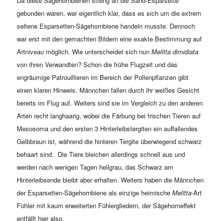
Da diese Sägehornbienen streng an die Sand-Esparsette
gebunden waren, war eigentlich klar, dass es sich um die extrem
seltene Esparsetten-Sägehornbiene handeln musste. Dennoch
war erst mit den gemachten Bildern eine exakte Bestimmung auf
Artniveau möglich. Wie unterscheidet sich nun
Melitta dimidiata
von ihren Verwandten? Schon die frühe Flugzeit und das
engräumige Patrouillieren im Bereich der Pollenpflanzen gibt
einen klaren Hinweis. Männchen fallen durch ihr weißes Gesicht
bereits im Flug auf. Weiters sind sie im Vergleich zu den anderen
Arten recht langhaarig, wobei die Färbung bei frischen Tieren auf
Mesosoma und den ersten 3 Hinterleibstergiten ein auffallendes
Gelbbraun ist, während die hinteren Tergite überwiegend schwarz
behaart sind. Die Tiere bleichen allerdings schnell aus und
werden nach wenigen Tagen hellgrau, das Schwarz am
Hinterleibsende bleibt aber erhalten. Weiters haben die Männchen
der Esparsetten-Sägehornbiene als einzige heimische
Melitta
-Art
Fühler mit kaum erweiterten Fühlergliedern, der Sägehorneffekt
entfällt hier also.