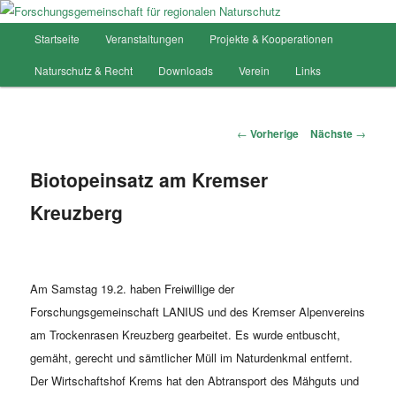
Hauptmenü
Startseite
Veranstaltungen
Projekte & Kooperationen
Zum
Forschungsgemeinschaft für
Naturschutz & Recht
Downloads
Verein
Links
Inhalt
regionalen Naturschutz
wechseln
Artikelnavigation
←
Vorherige
Nächste
→
Biotopeinsatz am Kremser
Kreuzberg
Am Samstag 19.2. haben Freiwillige der
Forschungsgemeinschaft LANIUS und des Kremser Alpenvereins
am Trockenrasen Kreuzberg gearbeitet. Es wurde entbuscht,
gemäht, gerecht und sämtlicher Müll im Naturdenkmal entfernt.
Der Wirtschaftshof Krems hat den Abtransport des Mähguts und