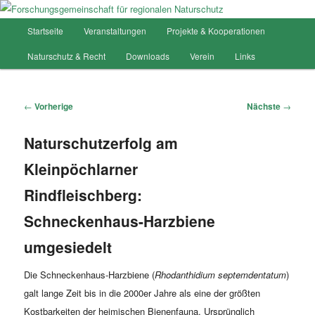
Hauptmenü
Startseite
Veranstaltungen
Projekte & Kooperationen
Zum
Forschungsgemeinschaft für
Naturschutz & Recht
Downloads
Verein
Links
Inhalt
regionalen Naturschutz
wechseln
Artikelnavigation
←
Vorherige
Nächste
→
Naturschutzerfolg am
Kleinpöchlarner
Rindfleischberg:
Schneckenhaus-Harzbiene
umgesiedelt
Die Schneckenhaus-Harzbiene (
Rhodanthidium septemdentatum
)
galt lange Zeit bis in die 2000er Jahre als eine der größten
Kostbarkeiten der heimischen Bienenfauna. Ursprünglich