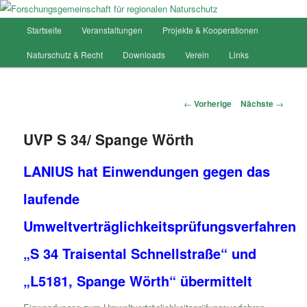
Hauptmenü
Startseite
Veranstaltungen
Projekte & Kooperationen
Zum
Forschungsgemeinschaft für
Naturschutz & Recht
Downloads
Verein
Links
Inhalt
regionalen Naturschutz
wechseln
Artikelnavigation
←
Vorherige
Nächste
→
UVP S 34/ Spange Wörth
LANIUS hat Einwendungen gegen das
laufende
Umweltverträglichkeitsprüfungsverfahren
„S 34 Traisental Schnellstraße“ und
„L5181, Spange Wörth“ übermittelt