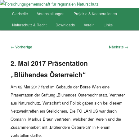
Hauptmenü
Startseite
Veranstaltungen
Projekte & Kooperationen
Zum
Forschungsgemeinschaft für
Naturschutz & Recht
Downloads
Verein
Links
Inhalt
regionalen Naturschutz
wechseln
Artikelnavigation
←
Vorherige
Nächste
→
2. Mai 2017 Präsentation
„Blühendes Österreich“
Am 02.Mai 2017 fand im Gebäude der Börse Wien eine
Präsentation der Stiftung „Blühendes Österreich“ statt. Vertreter
aus Naturschutz, Wirtschaft und Politik gaben sich bei diesem
Netzwerktreffen ein Stelldichein. Die FG LANIUS war durch
Obmann Markus Braun vertreten, welcher den Verein und die
Zusammenarbeit mit „Blühendem Österreich“ in Plenum
vortstellen durfte.