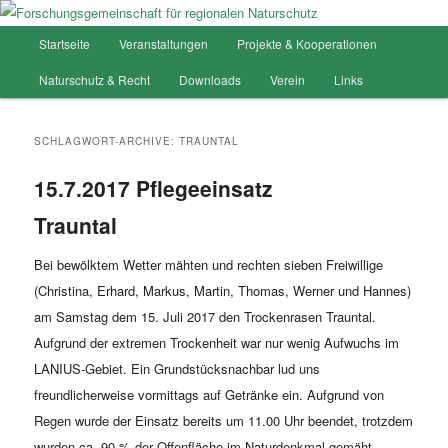
Hauptmenü
Startseite
Veranstaltungen
Projekte & Kooperationen
Zum
Zum
Forschungsgemeinschaft für
Naturschutz & Recht
Downloads
Verein
Links
Inhalt
sekundären
regionalen Naturschutz
wechseln
Inhalt
SCHLAGWORT-ARCHIVE:
TRAUNTAL
wechseln
15.7.2017 Pflegeeinsatz
Trauntal
Bei bewölktem Wetter mähten und rechten sieben Freiwillige
(Christina, Erhard, Markus, Martin, Thomas, Werner und Hannes)
am Samstag dem 15. Juli 2017 den Trockenrasen Trauntal.
Aufgrund der extremen Trockenheit war nur wenig Aufwuchs im
LANIUS-Gebiet. Ein Grundstücksnachbar lud uns
freundlicherweise vormittags auf Getränke ein. Aufgrund von
Regen wurde der Einsatz bereits um 11.00 Uhr beendet, trotzdem
wurden ca. 90 % der Offenfläche im Naturdenkmal gemäht.