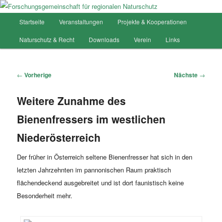
Hauptmenü
Startseite
Veranstaltungen
Projekte & Kooperationen
Zum
Forschungsgemeinschaft für
Naturschutz & Recht
Downloads
Verein
Links
Inhalt
regionalen Naturschutz
wechseln
Artikelnavigation
←
Vorherige
Nächste
→
Weitere Zunahme des
Bienenfressers im westlichen
Niederösterreich
Der früher in Österreich seltene Bienenfresser hat sich in den
letzten Jahrzehnten im pannonischen Raum praktisch
flächendeckend ausgebreitet und ist dort faunistisch keine
Besonderheit mehr.