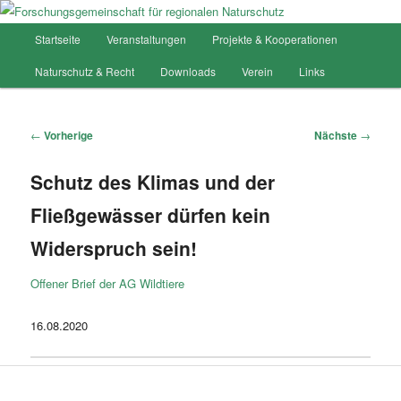
Hauptmenü
Startseite
Veranstaltungen
Projekte & Kooperationen
Zum
Forschungsgemeinschaft für
Naturschutz & Recht
Downloads
Verein
Links
Inhalt
regionalen Naturschutz
wechseln
Artikelnavigation
←
Vorherige
Nächste
→
Schutz des Klimas und der
Fließgewässer dürfen kein
Widerspruch sein!
Offener Brief der AG Wildtiere
16.08.2020