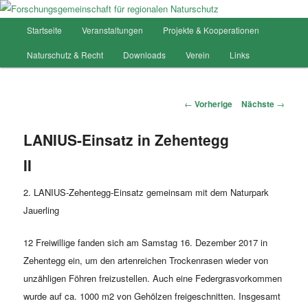
Hauptmenü
Startseite
Veranstaltungen
Projekte & Kooperationen
Zum
Forschungsgemeinschaft für
Naturschutz & Recht
Downloads
Verein
Links
Inhalt
regionalen Naturschutz
wechseln
Artikelnavigation
←
Vorherige
Nächste
→
LANIUS-Einsatz in Zehentegg
II
2. LANIUS-Zehentegg-Einsatz gemeinsam mit dem Naturpark
Jauerling
12 Freiwillige fanden sich am Samstag 16. Dezember 2017 in
Zehentegg ein, um den artenreichen Trockenrasen wieder von
unzähligen Föhren freizustellen. Auch eine Federgrasvorkommen
wurde auf ca. 1000 m2 von Gehölzen freigeschnitten. Insgesamt