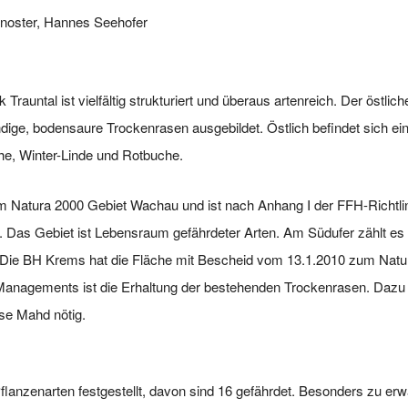
noster, Hannes Seehofer
auntal ist vielfältig strukturiert und überaus artenreich. Der östlich
dige, bodensaure Trockenrasen ausgebildet. Östlich befindet sich e
e, Winter-Linde und Rotbuche.
im Natura 2000 Gebiet Wachau und ist nach Anhang I der FFH-Richtl
 Das Gebiet ist Lebensraum gefährdeter Arten. Am Südufer zählt es
ie BH Krems hat die Fläche mit Bescheid vom 13.1.2010 zum Naturd
n Managements ist die Erhaltung der bestehenden Trockenrasen. Da
se Mahd nötig.
flanzenarten festgestellt, davon sind 16 gefährdet. Besonders zu er