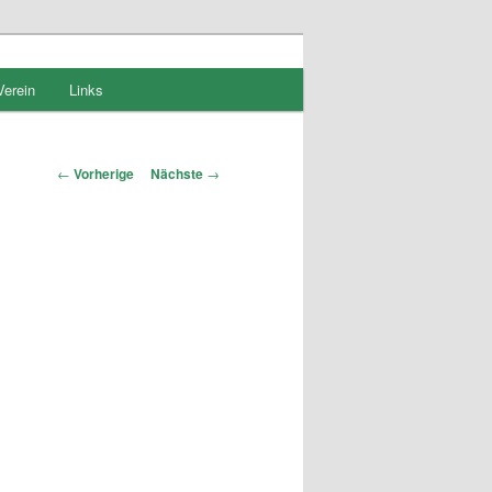
Verein
Links
Artikelnavigation
←
Vorherige
Nächste
→