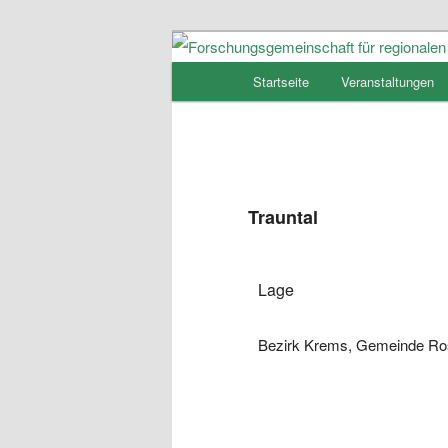
Hauptmenü
Startseite
Veranstaltungen
Zum
Forschungsge
Inhalt
Naturschutz
wechseln
Trauntal
Lage
Bezirk Krems, Gemeinde Ro