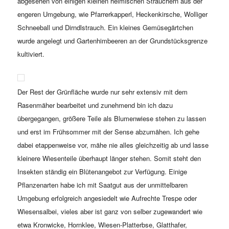
abgesehen von einigen kleinen heimischen Sträuchern aus der
engeren Umgebung, wie Pfarrerkapperl, Heckenkirsche, Wolliger
Schneeball und Dirndlstrauch. Ein kleines Gemüsegärtchen
wurde angelegt und Gartenhimbeeren an der Grundstücksgrenze
kultiviert.
Der Rest der Grünfläche wurde nur sehr extensiv mit dem
Rasenmäher bearbeitet und zunehmend bin ich dazu
übergegangen, größere Teile als Blumenwiese stehen zu lassen
und erst im Frühsommer mit der Sense abzumähen. Ich gehe
dabei etappenweise vor, mähe nie alles gleichzeitig ab und lasse
kleinere Wiesenteile überhaupt länger stehen. Somit steht den
Insekten ständig ein Blütenangebot zur Verfügung. Einige
Pflanzenarten habe ich mit Saatgut aus der unmittelbaren
Umgebung erfolgreich angesiedelt wie Aufrechte Trespe oder
Wiesensalbei, vieles aber ist ganz von selber zugewandert wie
etwa Kronwicke, Hornklee, Wiesen-Platterbse, Glatthafer,