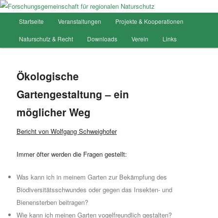
Hauptmenü
Startseite
Veranstaltungen
Projekte & Kooperationen
Zum
Forschungsgemeinschaft für
Naturschutz & Recht
Downloads
Verein
Links
Inhalt
regionalen Naturschutz
wechseln
Ökologische
Gartengestaltung – ein
möglicher Weg
Bericht von Wolfgang Schweighofer
Immer öfter werden die Fragen gestellt:
Was kann ich in meinem Garten zur Bekämpfung des
Biodiversitätsschwundes oder gegen das Insekten- und
Bienensterben beitragen?
Wie kann ich meinen Garten vogelfreundlich gestalten?